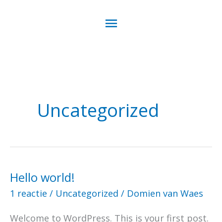
Ga
Hoofdmenu
naar
de
inhoud
Uncategorized
Hello world!
Hello
world!
1 reactie
/
Uncategorized
/
Domien van Waes
Welcome to WordPress. This is your first post.